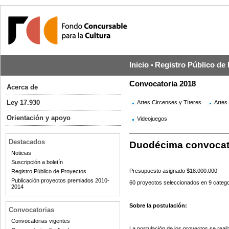
Inicio
Registro Público de
Convocatoria 2018
Acerca de
Ley 17.930
Artes Circenses y Títeres
Artes
Orientación y apoyo
Videojuegos
Destacados
Duodécima convocat
Noticias
Suscripción a boletín
Presupuesto asignado $18.000.000
Registro Público de Proyectos
Publicación proyectos premiados 2010-
60 proyectos seleccionados en 9 catego
2014
Sobre la postulación:
Convocatorias
Convocatorias vigentes
La postulación de los proyectos se real