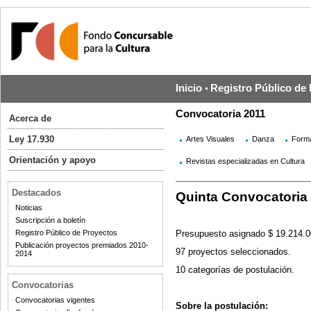
Inicio
Registro Público de
Convocatoria 2011
Acerca de
Ley 17.930
Artes Visuales
Danza
Form
Orientación y apoyo
Revistas especializadas en Cultura
Destacados
Quinta Convocatoria
Noticias
Suscripción a boletín
Registro Público de Proyectos
Presupuesto asignado $ 19.214.
Publicación proyectos premiados 2010-
97 proyectos seleccionados.
2014
10 categorías de postulación.
Convocatorias
Convocatorias vigentes
Sobre la postulación: