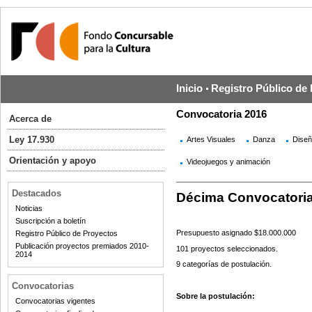
Inicio
Registro Público de
Convocatoria 2016
Acerca de
Ley 17.930
Artes Visuales
Danza
Dise
Orientación y apoyo
Videojuegos y animación
Destacados
Décima Convocatori
Noticias
Suscripción a boletín
Presupuesto asignado $18.000.000
Registro Público de Proyectos
Publicación proyectos premiados 2010-
101 proyectos seleccionados.
2014
9 categorías de postulación.
Convocatorias
Sobre la postulación:
Convocatorias vigentes