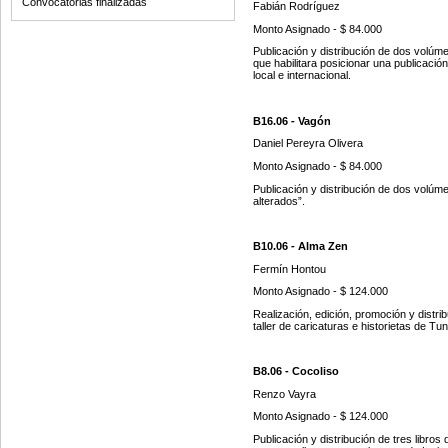
Convocatorias finalizadas
Fabián Rodríguez
Monto Asignado
-
$ 84.000
Publicación y distribución de dos volúm
que habilitara posicionar una publicación
local e internacional.
B16.06 - Vagón
Daniel Pereyra Olivera
Monto Asignado
- $
84.000
Publicación y distribución de dos volúm
alterados”.
B10.06 - Alma Zen
Fermín Hontou
Monto Asignado
-
$
124.000
Realización, edición, promoción y distri
taller de caricaturas e historietas de T
B8.06 - Cocoliso
Renzo Vayra
Monto Asignado
-
$ 124.000
Publicación y distribución de tres libros