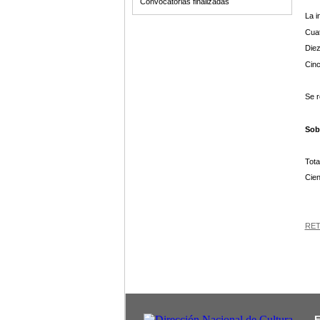
Convocatorias finalizadas
La i
Cuat
Diez
Cinc
Se r
Sob
Tota
Cien
RET
F