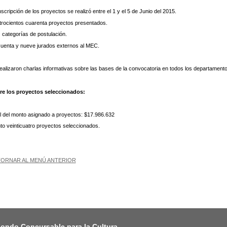
nscripción de los proyectos se realizó entre el 1 y el 5 de Junio del 2015.
rocientos cuarenta proyectos presentados.
 categorías de postulación.
uenta y nueve jurados externos al MEC.
ealizaron charlas informativas sobre las bases de la convocatoria en todos los departamento
re los proyectos seleccionados:
l del monto asignado a proyectos: $17.986.632
to veinticuatro proyectos seleccionados.
ORNAR AL MENÚ ANTERIOR
ondo Concursable para la Cultura